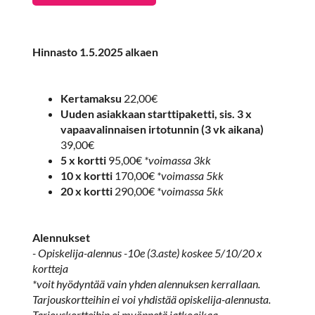
Hinnasto 1.5.2025 alkaen
Kertamaksu
22,00€
Uuden asiakkaan starttipaketti, sis. 3 x
vapaavalinnaisen irtotunnin (3 vk aikana)
39,00€
5 x kortti
95,00€
*voimassa 3kk
10 x kortti
170,00€
*voimassa 5kk
20 x kortti
290,00€
*voimassa 5kk
Alennukset
- Opiskelija-alennus -10e (3.aste) koskee 5/10/20 x
kortteja
*voit hyödyntää vain yhden alennuksen kerrallaan.
Tarjouskortteihin ei voi yhdistää opiskelija-alennusta.
Tarjouskortteihin ei myönnetä jatkoaikaa.