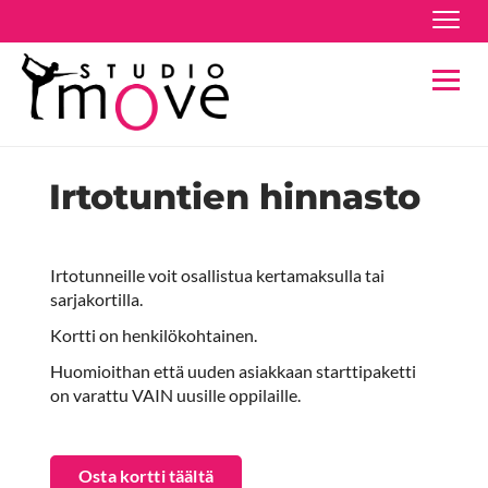
Navig
Navig
Irtotuntien hinnasto
Irtotunneille voit osallistua kertamaksulla tai
sarjakortilla.
Kortti on henkilökohtainen.
Huomioithan että uuden asiakkaan starttipaketti
on varattu VAIN uusille oppilaille.
Osta kortti täältä