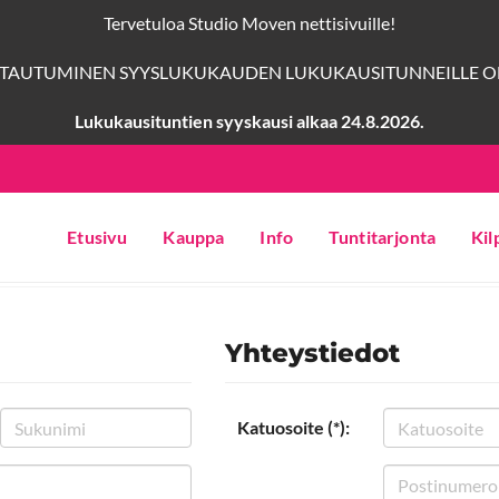
Tervetuloa Studio Moven nettisivuille!
TTAUTUMINEN SYYSLUKUKAUDEN LUKUKAUSITUNNEILLE ON
Lukukausituntien syyskausi alkaa 24.8.2026.
Etusivu
Kauppa
Info
Tuntitarjonta
Kil
Yhteystiedot
Katuosoite (*):