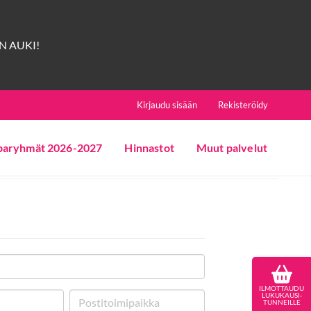
 AUKI!
Kirjaudu sisään
Rekisteröidy
paryhmät 2026-2027
Hinnastot
Muut palvelut
ILMOTTAUDU
LUKUKAUSI-
TUNNEILLE