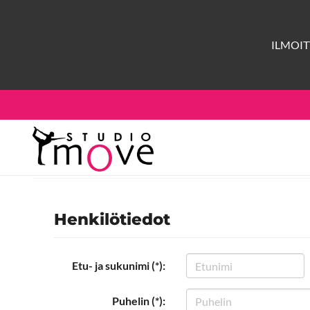
ILMOI
Henkilötiedot
Etu- ja sukunimi (*):
Puhelin (*):