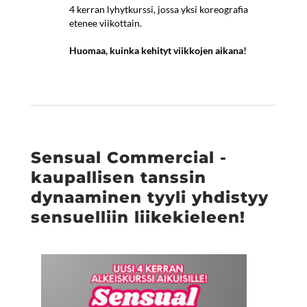
4 kerran lyhytkurssi, jossa yksi koreografia
etenee viikottain.
Huomaa, kuinka kehityt viikkojen aikana!
Sensual Commercial -
kaupallisen tanssin
dynaaminen tyyli yhdistyy
sensuelliin liikekieleen!