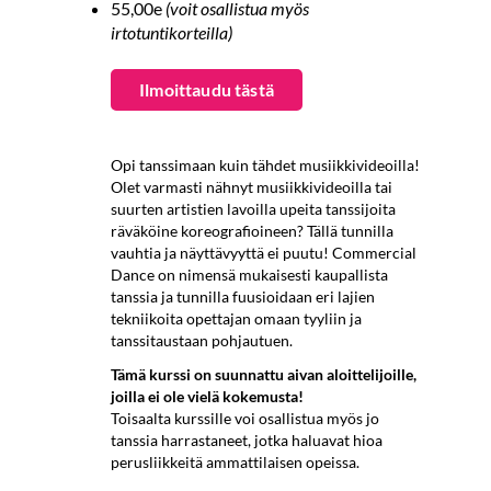
55,00e
(voit osallistua myös
irtotuntikorteilla)
​​​​​​​Ilmoittaudu tästä
Opi tanssimaan kuin tähdet musiikkivideoilla!
Olet varmasti nähnyt musiikkivideoilla tai
suurten artistien lavoilla upeita tanssijoita
räväköine koreografioineen? Tällä tunnilla
vauhtia ja näyttävyyttä ei puutu! Commercial
Dance on nimensä mukaisesti kaupallista
tanssia ja tunnilla fuusioidaan eri lajien
tekniikoita opettajan omaan tyyliin ja
tanssitaustaan pohjautuen.
Tämä kurssi on suunnattu aivan aloittelijoille,
joilla ei ole vielä kokemusta!
Toisaalta kurssille voi osallistua myös jo
tanssia harrastaneet, jotka haluavat hioa
perusliikkeitä ammattilaisen opeissa.