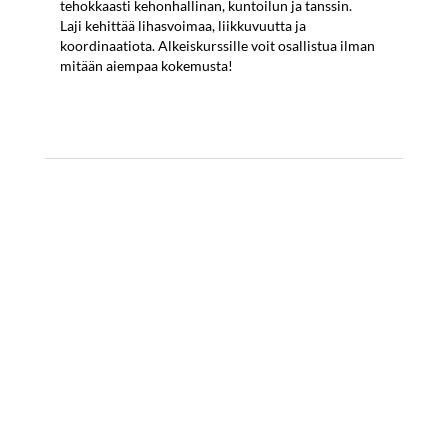
tehokkaasti kehonhallinan, kuntoilun ja tanssin.
Laji kehittää lihasvoimaa, liikkuvuutta ja
koordinaatiota. Alkeiskurssille voit osallistua ilman
mitään aiempaa kokemusta!