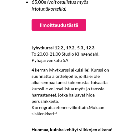
65,00e
(voit osallistua myös
irtotuntikorteilla)
​​​​​​​Ilmoittaudu tästä
Lyhytkurssi 12.2., 19.2., 5.3., 12.3.
To 20.00-21.00 Studio Klingendahl,
Pyhäjärvenkatu 5A
4 kerran lyhytkurssi aikuisille! Kurssi on
suunnattu aloittelijoille, joilla ei ole
aikaisempaa tanssikokemusta. Toisaalta
kurssille voi osallistua myös jo tanssia
harrastaneet, jotka haluavat hioa
perusliikkeitä.
Koreografia etenee viikottain.
Mukaan
sisälenkkarit!
Huomaa, kuinka kehityt viikkojen aikana!