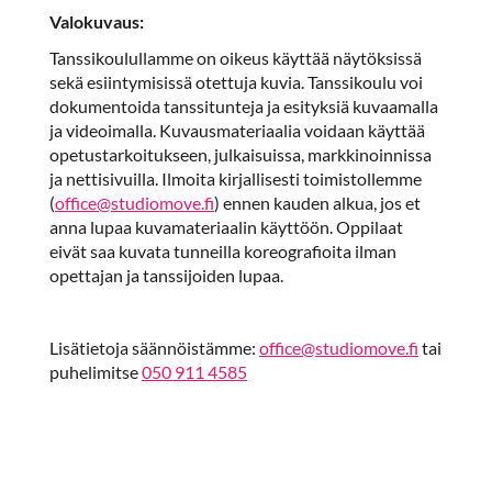
Valokuvaus:
Tanssikoulullamme on oikeus käyttää näytöksissä
sekä esiintymisissä otettuja kuvia. Tanssikoulu voi
dokumentoida tanssitunteja ja esityksiä kuvaamalla
ja videoimalla. Kuvausmateriaalia voidaan käyttää
opetustarkoitukseen, julkaisuissa, markkinoinnissa
ja nettisivuilla. Ilmoita kirjallisesti toimistollemme
(
office@studiomove.fi
) ennen kauden alkua, jos et
anna lupaa kuvamateriaalin käyttöön. Oppilaat
eivät saa kuvata tunneilla koreografioita ilman
opettajan ja tanssijoiden lupaa.
Lisätietoja säännöistämme:
office@studiomove.fi
tai
puhelimitse
050 911 4585