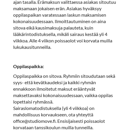
ajan tasalla. Erämaksun valittaessa asiakas sitoutuu
maksamaan jokaisen erän. Asiakas hyväksyy
oppilaspaikan varatessaan laskun maksamisen
kokonaisuudessaan. Ilmoittautuminen on aina
sitova eikä kausimaksuja palauteta, kuin
lääkärintodistuksella, mikäli sairaus kestää yli 4
viikkoa. Alle 4 viikon poissaolot voi korvata muilla
lukukausitunneilla.
Oppilaspaikka:
Oppilaspaikka on sitova. Ryhmiin sitoudutaan sekä
syys- että kevätkaudeksi ja kaikki ryhmän
ennakkoon ilmoitetut maksut erääntyvät
maksettavaksi kokonaisuudessaan, vaikka oppilas
lopettaisi ryhmässä.
Sairaslomatodistuksella (yli 4 viikkoa) on
mahdollisuus korvaukseen, ota yhteyttä
office@studiomove.fi. Ensisijaisesti poissaolot
korvataan tanssikoulun muilla tunneilla.