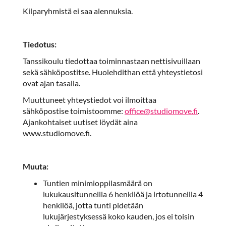
Kilparyhmistä ei saa alennuksia.
Tiedotus:
Tanssikoulu tiedottaa toiminnastaan nettisivuillaan
sekä sähköpostitse. Huolehdithan että yhteystietosi
ovat ajan tasalla.
Muuttuneet yhteystiedot voi ilmoittaa
sähköpostise toimistoomme:
office@studiomove.fi
.
Ajankohtaiset uutiset löydät aina
www.studiomove.fi.
Muuta:
Tuntien minimioppilasmäärä on
lukukausitunneilla 6 henkilöä ja irtotunneilla 4
henkilöä, jotta tunti pidetään
lukujärjestyksessä koko kauden, jos ei toisin