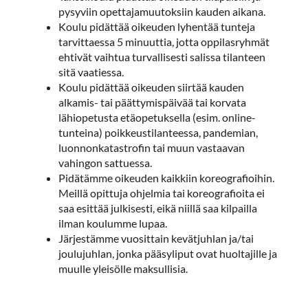
pysyviin opettajamuutoksiin kauden aikana.
Koulu pidättää oikeuden lyhentää tunteja
tarvittaessa 5 minuuttia, jotta oppilasryhmät
ehtivät vaihtua turvallisesti salissa tilanteen
sitä vaatiessa.
Koulu pidättää oikeuden siirtää kauden
alkamis- tai päättymispäivää tai korvata
lähiopetusta etäopetuksella (esim. online-
tunteina) poikkeustilanteessa, pandemian,
luonnonkatastrofin tai muun vastaavan
vahingon sattuessa.
Pidätämme oikeuden kaikkiin koreografioihin.
Meillä opittuja ohjelmia tai koreografioita ei
saa esittää julkisesti, eikä niillä saa kilpailla
ilman koulumme lupaa.
Järjestämme vuosittain kevätjuhlan ja/tai
joulujuhlan, jonka pääsyliput ovat huoltajille ja
muulle yleisölle maksullisia.