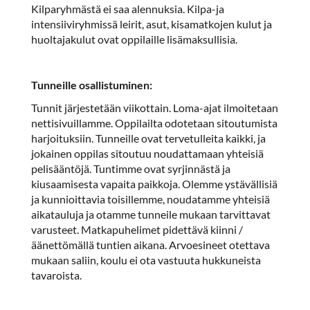
Kilparyhmästä ei saa alennuksia. Kilpa-ja
intensiiviryhmissä leirit, asut, kisamatkojen kulut ja
huoltajakulut ovat oppilaille lisämaksullisia.
Tunneille osallistuminen:
Tunnit järjestetään viikottain. Loma-ajat ilmoitetaan
nettisivuillamme. Oppilailta odotetaan sitoutumista
harjoituksiin. Tunneille ovat tervetulleita kaikki, ja
jokainen oppilas sitoutuu noudattamaan yhteisiä
pelisääntöjä. Tuntimme ovat syrjinnästä ja
kiusaamisesta vapaita paikkoja. Olemme ystävällisiä
ja kunnioittavia toisillemme, noudatamme yhteisiä
aikatauluja ja otamme tunneile mukaan tarvittavat
varusteet. Matkapuhelimet pidettävä kiinni /
äänettömällä tuntien aikana. Arvoesineet otettava
mukaan saliin, koulu ei ota vastuuta hukkuneista
tavaroista.