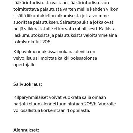
lääkärintodistusta vastaan, lääkärintodistus on
toimitettava palautusta varten meille kahden viikon
sisällä liikuntakiellon alkamisesta jotta voimme
suorittaa palautuksen. Sairastapauksia jotka ovat
neljä viikkoa tai alle ei korvata rahallisesti. Kaikista
laskumuutoksista ja palautuksista veloitamme aina
toimistokulut 20€.
Kilpavalmennuksissa mukana olevilla on
velvollisuus ilmoittaa kaikki poissaolonsa
opettajalle.
Salivuokraus:
Kilparyhmäläiset voivat vuokrata salia omaan
harjoitteluun alennettuun hintaan 20€/h. Vuorolle
voi osallistua korkeintaan 4 oppilasta.
Alennukset: