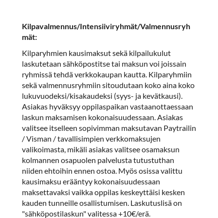
Kilpavalmennus/Intensiiviryhmät/Valmennusryh
mät:
Kilparyhmien kausimaksut sekä kilpailukulut
laskutetaan sähköpostitse tai maksun voi joissain
ryhmissä tehdä verkkokaupan kautta. Kilparyhmiin
sekä valmennusryhmiin sitoudutaan koko aina koko
lukuvuodeksi/kisakaudeksi (syys- ja kevätkausi).
Asiakas hyväksyy oppilaspaikan vastaanottaessaan
laskun maksamisen kokonaisuudessaan. Asiakas
valitsee itselleen sopivimman maksutavan Paytrailin
/ Visman / tavallisimpien verkkomaksujen
valikoimasta, mikäli asiakas valitsee osamaksun
kolmannen osapuolen palvelusta tutustuthan
niiden ehtoihin ennen ostoa. Myös osissa valittu
kausimaksu erääntyy kokonaisuudessaan
maksettavaksi vaikka oppilas keskeyttäisi kesken
kauden tunneille osallistumisen. Laskutuslisä on
"sähköpostilaskun" valitessa +10€/erä.