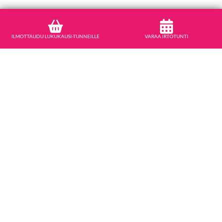
ILMOTTAUDU LUKUKAUSI-TUNNEILLE
VARAA IRTOTUNTI
STUDIO MOVE
Ilmottaudu lukukausitunnille