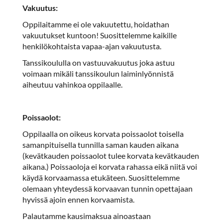
Vakuutus:
Oppilaitamme ei ole vakuutettu, hoidathan
vakuutukset kuntoon! Suosittelemme kaikille
henkilökohtaista vapaa-ajan vakuutusta.
Tanssikoululla on vastuuvakuutus joka astuu
voimaan mikäli tanssikoulun laiminlyönnistä
aiheutuu vahinkoa oppilaalle.
Poissaolot:
Oppilaalla on oikeus korvata poissaolot toisella
samanpituisella tunnilla saman kauden aikana
(kevätkauden poissaolot tulee korvata kevätkauden
aikana.) Poissaoloja ei korvata rahassa eikä niitä voi
käydä korvaamassa etukäteen. Suosittelemme
olemaan yhteydessä korvaavan tunnin opettajaan
hyvissä ajoin ennen korvaamista.
Palautamme kausimaksua ainoastaan