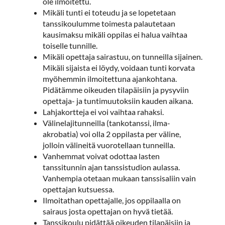
ole ilmoitettu.
​Mikäli tunti ei toteudu ja se lopetetaan
tanssikoulumme toimesta palautetaan
kausimaksu mikäli oppilas ei halua vaihtaa
toiselle tunnille.
Mikäli opettaja sairastuu, on tunneilla sijainen.
Mikäli sijaista ei löydy, voidaan tunti korvata
myöhemmin ilmoitettuna ajankohtana.
Pidätämme oikeuden tilapäisiin ja pysyviin
opettaja- ja tuntimuutoksiin kauden aikana.
Lahjakortteja ei voi vaihtaa rahaksi.
Välinelajitunneilla (tankotanssi, ilma-
akrobatia) voi olla 2 oppilasta per väline,
jolloin välineitä vuorotellaan tunneilla.
Vanhemmat voivat odottaa lasten
tanssitunnin ajan tanssistudion aulassa.
Vanhempia otetaan mukaan tanssisaliin vain
opettajan kutsuessa.
Ilmoitathan opettajalle, jos oppilaalla on
sairaus josta opettajan on hyvä tietää.
Tanssikoulu pidättää oikeuden tilapäisiin ja