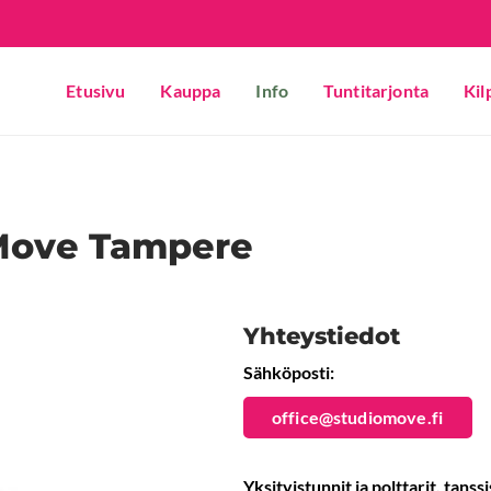
Etusivu
Kauppa
Info
Tuntitarjonta
Kil
 Move Tampere
Yhteystiedot
Sähköposti:
office@studiomove.fi
Yksityistunnit ja polttarit, tanss