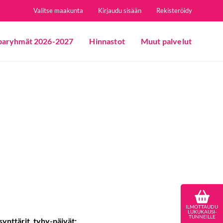
Valitse maakunta
Kirjaudu sisään
Rekisteröidy
paryhmät 2026-2027
Hinnastot
Muut palvelut
ILMOTTAUDU
LUKUKAUSI-
TUNNEILLE
isynttärit, tyhy-päivät: