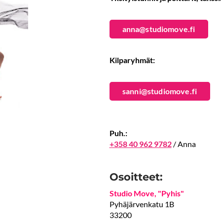
anna@studiomove.fi
Kilparyhmät:
sanni@studiomove.fi
Puh.:
+358 40 962 9782
/ Anna
Osoitteet:
Studio Move, "Pyhis"
Pyhäjärvenkatu 1B
33200