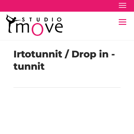
Navig
Navig
Irtotunnit / Drop in -
tunnit