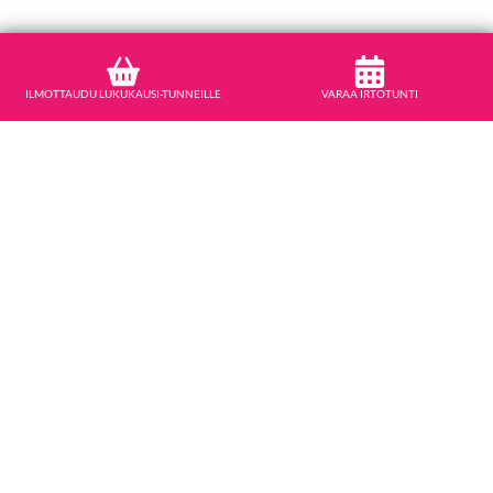
ILMOTTAUDU LUKUKAUSI-TUNNEILLE
VARAA IRTOTUNTI
STUDIO MOVE
Ilmottaudu lukukausitunnille