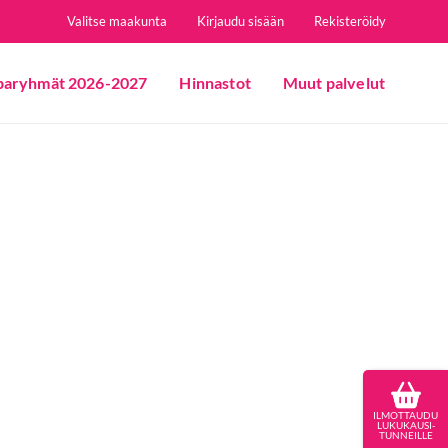
Valitse maakunta
Kirjaudu sisään
Rekisteröidy
paryhmät 2026-2027
Hinnastot
Muut palvelut
ILMOTTAUDU
LUKUKAUSI-
TUNNEILLE