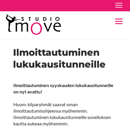
Navig
Navig
Ilmoittautuminen
lukukausitunneille
Ilmoittautuminen syyskauden lukukausitunneille
on nyt avattu!
Huom. kilparyhmät saavat oman
ilmoittautumisohjeensa myöhemmin.
Ilmoittautuminen lukukausitunneille sovelluksen
kautta aukeaa myöhemmin.