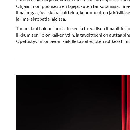
Ohjaan monipuolisesti eri lajeja, kuten tankotanssia, ilma-
ilmajoogaa, fysiikkaharjoittelua, kehonhuoltoa ja käsill
ja ilma-akrobatia lajeissa.
Tunneillani haluan luoda iloisen ja turvallisen ilmapiirin,
liikkumisen ilo on kaiken ydin, ja tavoitteeni on auttaa sinua
Opetustyylini on avoin kaikille tasoille, joten rohkeasti