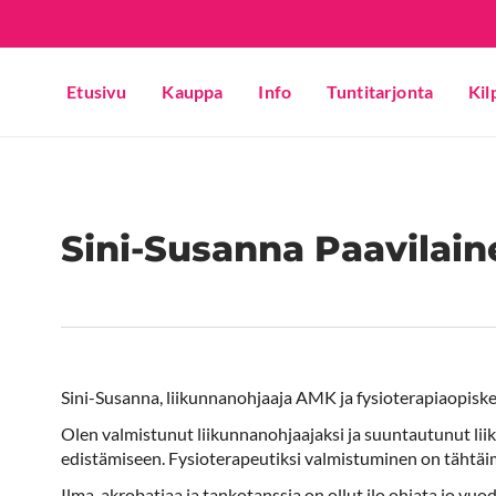
Etusivu
Kauppa
Info
Tuntitarjonta
Kil
Sini-Susanna Paavilain
Sini-Susanna, liikunnanohjaaja AMK ja fysioterapiaopiske
Olen valmistunut liikunnanohjaajaksi ja suuntautunut lii
edistämiseen. Fysioterapeutiksi valmistuminen on tähtäi
Ilma-akrobatiaa ja tankotanssia on ollut ilo ohjata jo vuo