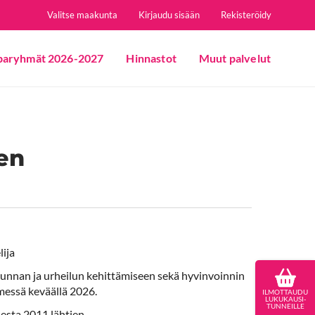
Valitse maakunta
Kirjaudu sisään
Rekisteröidy
paryhmät 2026-2027
Hinnastot
Muut palvelut
en
lija
kunnan ja urheilun kehittämiseen sekä hyvinvoinnin
messä keväällä 2026.
ILMOTTAUDU
LUKUKAUSI-
TUNNEILLE
desta 2011 lähtien.