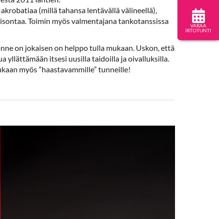
akrobatiaa (millä tahansa lentävällä välineellä),
äseisontaa. Toimin myös valmentajana tankotanssissa
VARAA
IRTOTUNTI
 jonne on jokaisen on helppo tulla mukaan. Uskon, että
 yllättämään itsesi uusilla taidoilla ja oivalluksilla.
 mukaan myös ”haastavammille” tunneille!