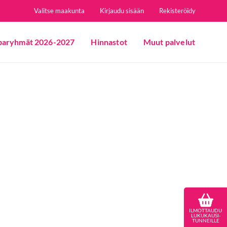
Valitse maakunta
Kirjaudu sisään
Rekisteröidy
paryhmät 2026-2027
Hinnastot
Muut palvelut
ILMOTTAUDU
LUKUKAUSI-
TUNNEILLE