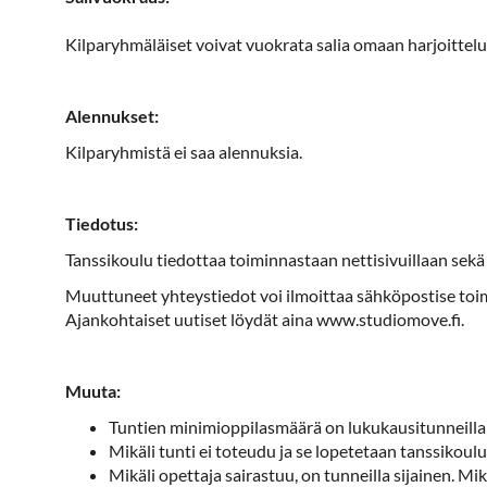
Kilparyhmäläiset voivat vuokrata salia omaan harjoittelu
Alennukset:
Kilparyhmistä ei saa alennuksia.
Tiedotus:
Tanssikoulu tiedottaa toiminnastaan nettisivuillaan sekä 
Muuttuneet yhteystiedot voi ilmoittaa sähköpostise t
Ajankohtaiset uutiset löydät aina www.studiomove.fi.
Muuta:
Tuntien minimioppilasmäärä on lukukausitunneilla 6 h
​Mikäli tunti ei toteudu ja se lopetetaan tanssikou
Mikäli opettaja sairastuu, on tunneilla sijainen. M