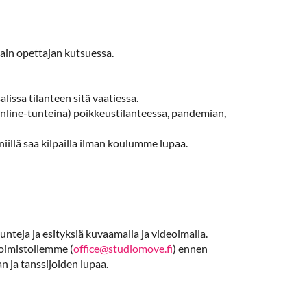
ain opettajan kutsuessa.
lissa tilanteen sitä vaatiessa.
online-tunteina) poikkeustilanteessa, pandemian,
niillä saa kilpailla ilman koulumme lupaa.
nteja ja esityksiä kuvaamalla ja videoimalla.
toimistollemme (
office@studiomove.fi
) ennen
n ja tanssijoiden lupaa.