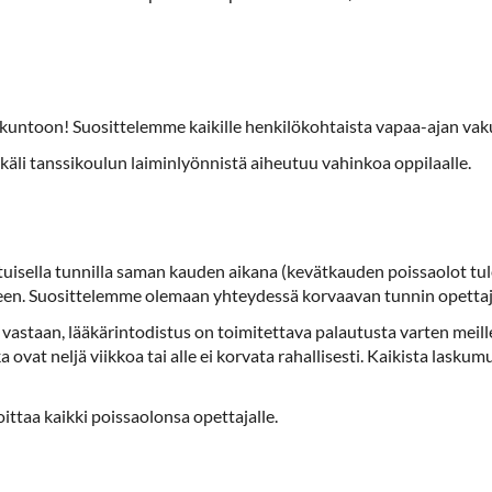
kuntoon! Suosittelemme kaikille henkilökohtaista vapaa-ajan vak
äli tanssikoulun laiminlyönnistä aiheutuu vahinkoa oppilaalle.
tuisella tunnilla saman kauden aikana (kevätkauden poissaolot tul
teen. Suosittelemme olemaan yhteydessä korvaavan tunnin opettaj
taan, lääkärintodistus on toimitettava palautusta varten meille 
ovat neljä viikkoa tai alle ei korvata rahallisesti. Kaikista lasku
ittaa kaikki poissaolonsa opettajalle.