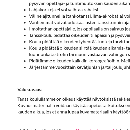
pysyviin opettaja- ja tuntimuutoksiin kauden aikan
Lahjakortteja ei voi vaihtaa rahaksi.
Välinelajitunneilla (tankotanssi, ilma-akrobatia) voi 
Vanhemmat voivat odottaa lasten tanssitunnin ajan
Ilmoitathan opettajalle, jos oppilaalla on sairaus jo
Tanssikoulu pidättää oikeuden tilapäisiin ja pysyv
Koulu pidättää oikeuden lyhentää tunteja tarvittaess
Koulu pidättää oikeuden siirtää kauden alkamis- ta
luonnonkatastrofin tai muun vastaavan vahingon s
Pidätämme oikeuden kaikkiin koreografioihin. Meillä o
Järjestämme vuosittain kevätjuhlan ja/tai joulujuhla
Valokuvaus:
Tanssikoulullamme on oikeus käyttää näytöksissä sekä esi
Kuvausmateriaalia voidaan käyttää opetustarkoitukseen, jul
kauden alkua, jos et anna lupaa kuvamateriaalin käyttöön.