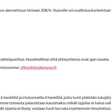
un alennettuun hintaan 20€/h. Vuorolle voi osallistua korkeintaan
sähköpostitse. Huolehdithan että yhteystietosi ovat ajan tasalla.
oimistoomme:
office@studiomove.fi
.
enkilöä ja irtotunneilla 4 henkilöä, jotta tunti pidetään lukujärje
lumme toimesta palautetaan kausimaksu mikäli oppilas ei halua vaiht
ikäli sijaista ei löydy, voidaan tunti korvata myöhemmin ilmoitett