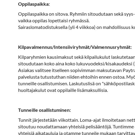
Oppilaspaikka:
Oppilaspaikka on sitova. Ryhmiin sitoudutaan sekä syys
vaikka oppilas lopettaisi ryhmässä.
Sairaslomatodistuksella (yli 4 viikkoa) on mahdollisuus k
Kilpavalmennus/Intensiiviryhmät/Valmennusryhmät:
Kilparyhmien kausimaksut sekä kilpailukulut laskutetaa
sitoudutaan koko aina koko lukuvuodeksi/kisakaudeksi (
Asiakas valitsee itselleen sopivimman maksutavan Paytra
palvelusta tutustuthan niiden ehtoihin ennen ostoa. My
tunneille osallistumisen. Laskutuslisä on "sähköpostilasku
huoltajakulut ovat oppilaille lisämaksullisia.
Tunneille osallistuminen:
Tunnit järjestetään viikottain. Loma-ajat ilmoitetaan nett
sitoutuu noudattamaan yhteisiä pelisääntöjä. Tuntimme o
yhteisiä aikatauluja ja otamme tunneile mukaan tarvittav