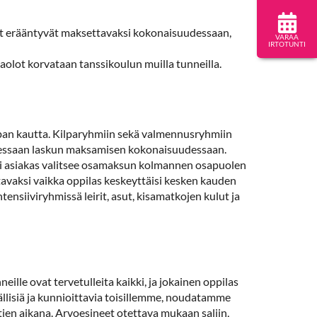
ut erääntyvät maksettavaksi kokonaisuudessaan,
VARAA
IRTOTUNTI
saolot korvataan tanssikoulun muilla tunneilla.
upan kautta. Kilparyhmiin sekä valmennusryhmiin
taessaan laskun maksamisen kokonaisuudessaan.
äli asiakas valitsee osamaksun kolmannen osapuolen
avaksi vaikka oppilas keskeyttäisi kesken kauden
ensiiviryhmissä leirit, asut, kisamatkojen kulut ja
ille ovat tervetulleita kaikki, ja jokainen oppilas
llisiä ja kunnioittavia toisillemme, noudatamme
ien aikana. Arvoesineet otettava mukaan saliin,