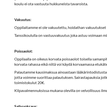
koulu ei ota vastuuta hukkuneista tavaroista.
Vakuutus:
Oppilaitamme ei ole vakuutettu, hoidathan vakuutukset 
Tanssikoululla on vastuuvakuutus joka astuu voimaan mik
Poissaolot:
Oppilaalla on oikeus korvata poissaolot toisella samanpi
korvata rahassa eikä niitä voi käydä korvaamassa etukä
Palautamme kausimaksua ainoastaan lääkärintodistusta vas
jotta voimme suorittaa palautuksen. Sairastapauksia jotka 
toimistokulut 20€.
Kilpavalmennuksissa mukana olevilla on velvollisuus ilmo
Salivuokraus: