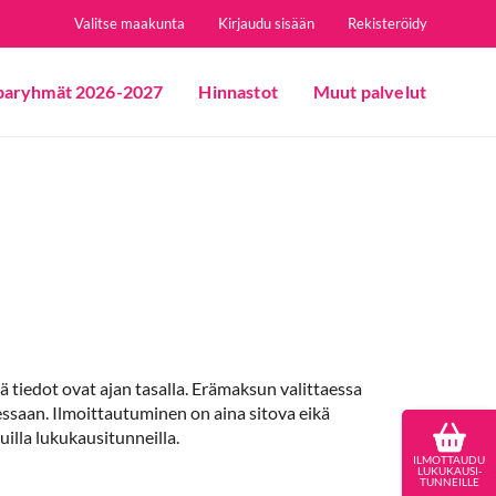
Valitse maakunta
Kirjaudu sisään
Rekisteröidy
paryhmät 2026-2027
Hinnastot
Muut palvelut
ä tiedot ovat ajan tasalla. Erämaksun valittaessa
saan. Ilmoittautuminen on aina sitova eikä
uilla lukukausitunneilla.
ILMOTTAUDU
LUKUKAUSI-
TUNNEILLE