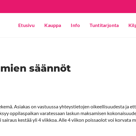
Etusivu
Kauppa
Info
Tuntitarjonta
Kil
hmien säännöt
kemä. Asiakas on vastuussa yhteystietojen oikeellisuudesta ja ett
ksyy oppilaspaikan varatessaan laskun maksamisen kokonaisuudes
sairaus kestää yli 4 viikkoa. Alle 4 viikon poissaolot voi korvata m