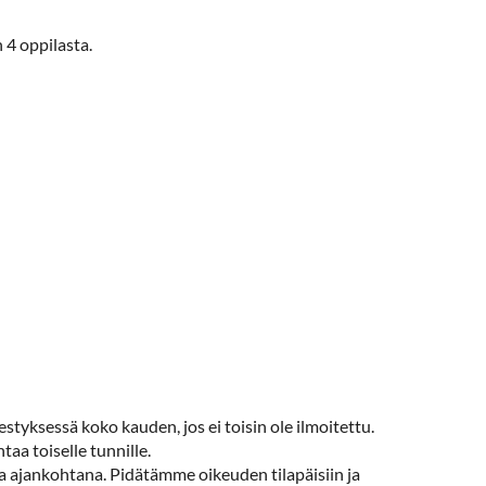
 4 oppilasta.
styksessä koko kauden, jos ei toisin ole ilmoitettu.
aa toiselle tunnille.
una ajankohtana. Pidätämme oikeuden tilapäisiin ja