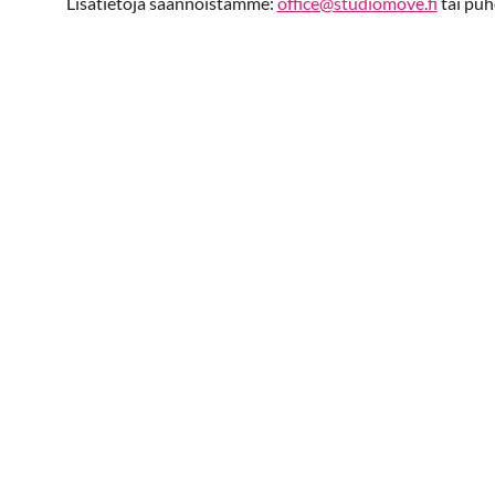
Lisätietoja säännöistämme:
office@studiomove.fi
tai puh