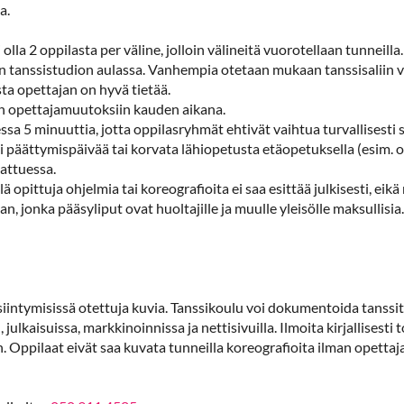
a.
olla 2 oppilasta per väline, jolloin välineitä vuorotellaan tunneilla.
 tanssistudion aulassa. Vanhempia otetaan mukaan tanssisaliin v
sta opettajan on hyvä tietää.
iin opettajamuutoksiin kauden aikana.
a 5 minuuttia, jotta oppilasryhmät ehtivät vaihtua turvallisesti sa
i päättymispäivää tai korvata lähiopetusta etäopetuksella (esim. 
attuessa.
pittuja ohjelmia tai koreografioita ei saa esittää julkisesti, eikä 
n, jonka pääsyliput ovat huoltajille ja muulle yleisölle maksullisia.
intymisissä otettuja kuvia. Tanssikoulu voi dokumentoida tanssitu
kaisuissa, markkinoinnissa ja nettisivuilla. Ilmoita kirjallisesti 
 Oppilaat eivät saa kuvata tunneilla koreografioita ilman opettaja