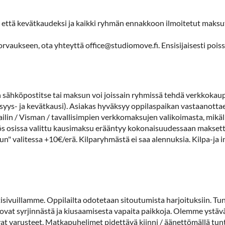
- että kevätkaudeksi ja kaikki ryhmän ennakkoon ilmoitetut maks
orvaukseen, ota yhteyttä office@studiomove.fi. Ensisijaisesti pois
n sähköpostitse tai maksun voi joissain ryhmissä tehdä verkkoka
syys- ja kevätkausi). Asiakas hyväksyy oppilaspaikan vastaanot
ilin / Visman / tavallisimpien verkkomaksujen valikoimasta, mik
ös osissa valittu kausimaksu erääntyy kokonaisuudessaan maksett
n" valitessa +10€/erä. Kilparyhmästä ei saa alennuksia. Kilpa-ja int
isivuillamme. Oppilailta odotetaan sitoutumista harjoituksiin. Tunne
vat syrjinnästä ja kiusaamisesta vapaita paikkoja. Olemme ystävä
at varusteet. Matkapuhelimet pidettävä kiinni / äänettömällä tunt